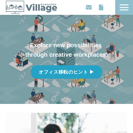
Workplaces
Movies
Events
Explore new possibilities 
Contents
through creative workplaces!
Articles
オフィス移転のヒント ▶
About