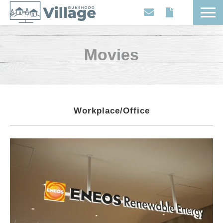
Workplaces
Movies
Movies
Events
Contents
Articles
Workplace/Office
About