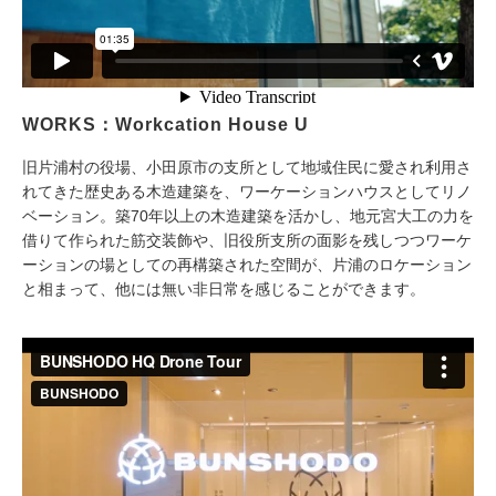
WORKS：Workcation House U
旧片浦村の役場、小田原市の支所として地域住民に愛され利用さ
れてきた歴史ある木造建築を、ワーケーションハウスとしてリノ
ベーション。築70年以上の木造建築を活かし、地元宮大工の力を
借りて作られた筋交装飾や、旧役所支所の面影を残しつつワーケ
ーションの場としての再構築された空間が、片浦のロケーション
と相まって、他には無い非日常を感じることができます。