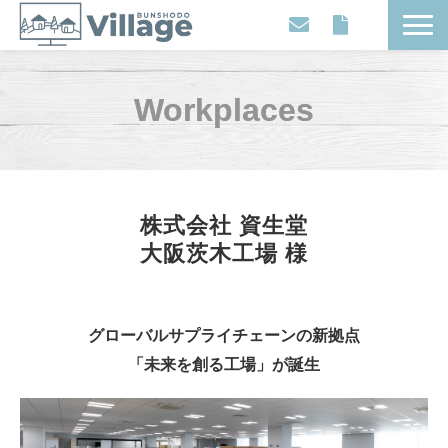
Workplaces
Workplaces
Movies
Events
Contents
Articles
株式会社 資生堂
About
大阪茨木工場 様
グローバルサプライチェーンの新拠点
「未来を創る工場」が誕生