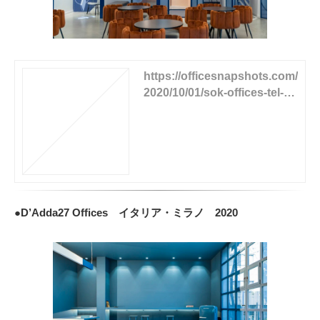
https://officesnapshots.com/
2020/10/01/sok-offices-tel-av
iv/
●D’Adda27 Offices イタリア・ミラノ 2020