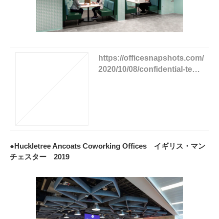
https://officesnapshots.com/
2020/10/08/confidential-tech
nology-company-offices-au
stin/
●Huckletree Ancoats Coworking Offices イギリス・マン
チェスター 2019