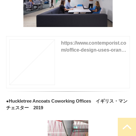
https://www.contemporist.co
m/office-design-uses-orang
e-pipes-to-guide-people-aro
und-the-space/
●Huckletree Ancoats Coworking Offices イギリス・マン
チェスター 2019