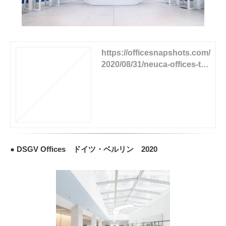
https://officesnapshots.com/
2020/08/31/neuca-offices-tor
un/
● DSGV Offices ドイツ・ベルリン 2020