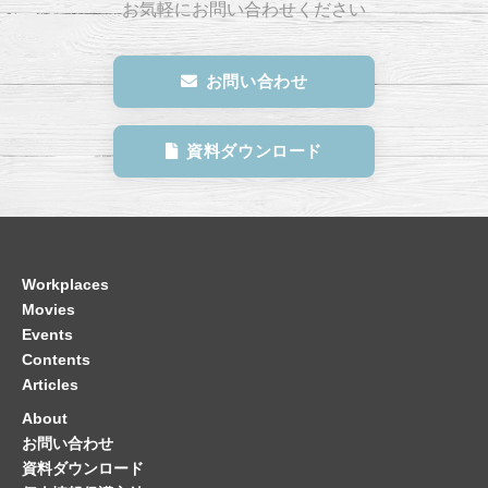
概　要
業種：断熱パネルの生産及び施工を通じ、低温空間や清浄空
間創りのマネジメント
拠点名：さいたま支店
人数規模：約20名（200㎡（約60坪）
竣工時期：2023年5月
ビル情報：埼玉県さいたま市大宮区桜木町
文祥堂：内装提案、設計、家具選定・調達、施工、移動、監
理