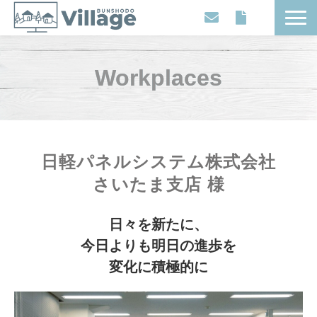
Workplaces
Workplaces
Movies
Events
Contents
Articles
日軽パネルシステム株式会社
About
さいたま支店 様
日々を新たに、
今日よりも明日の進歩を
変化に積極的に