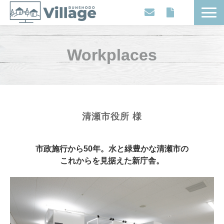
Workplaces
Workplaces
Movies
Events
Contents
Articles
清瀬市役所 様
About
市政施行から50年。水と緑豊かな清瀬市の
これからを見据えた新庁舎。