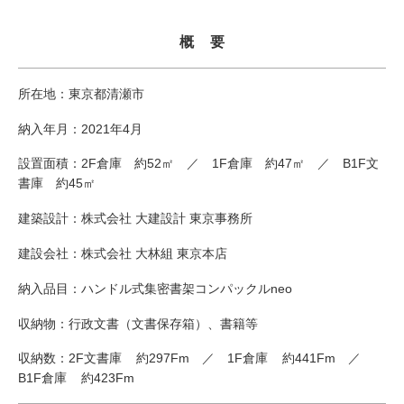
概　要
所在地：東京都清瀬市
納入年月：2021年4月
設置面積：2F倉庫 約52㎡ ／ 1F倉庫 約47㎡ ／ B1F文
書庫 約45㎡
建築設計：株式会社 大建設計 東京事務所
建設会社：株式会社 大林組 東京本店
納入品目：ハンドル式集密書架コンパックルneo
収納物：行政文書（文書保存箱）、書籍等
収納数：2F文書庫 約297Fm ／ 1F倉庫 約441Fm ／
B1F倉庫 約423Fm