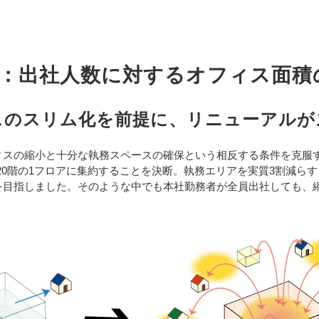
1：出社人数に対するオフィス面積
スのスリム化を前提に、リニューアルが
スの縮小と十分な執務スペースの確保という相反する条件を克服する
、20階の1フロアに集約することを決断。執務エリアを実質3割減ら
を目指しました。そのような中でも本社勤務者が全員出社しても、