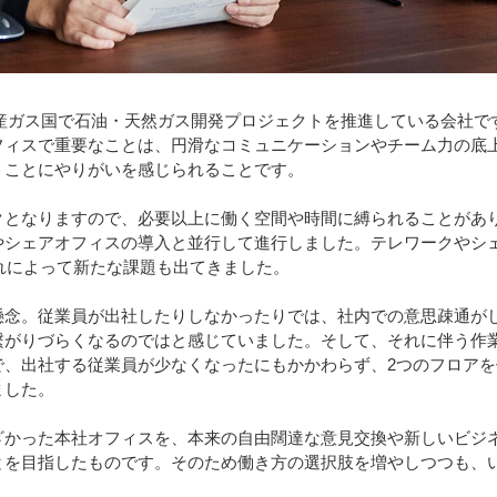
産ガス国で石油・天然ガス開発プロジェクトを推進している会社で
フィスで重要なことは、円滑なコミュニケーションやチーム力の底
うことにやりがいを感じられることです。
となりますので、必要以上に働く空間や時間に縛られることがあ
やシェアオフィスの導入と並行して進行しました。テレワークやシ
それによって新たな課題も出てきました。
念。従業員が出社したりしなかったりでは、社内での意思疎通が
繋がりづらくなるのではと感じていました。そして、それに伴う作
で、出社する従業員が少なくなったにもかかわらず、2つのフロア
ました。
かった本社オフィスを、本来の自由闊達な意見交換や新しいビジ
とを目指したものです。そのため働き方の選択肢を増やしつつも、