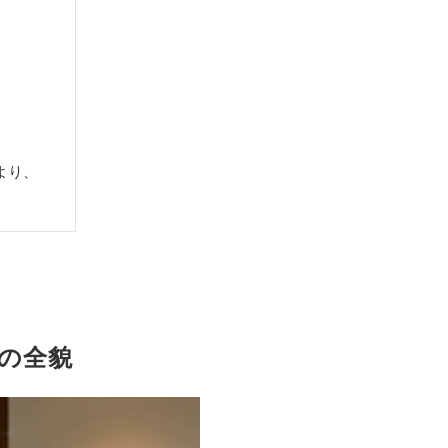
より、
の全貌