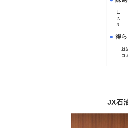
2
コ
会
●
 得
就
コ
JX