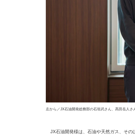
左から／JX石油開発総務部の石垣武さん、髙田岳人さ
JX石油開発様は、石油や天然ガス、その