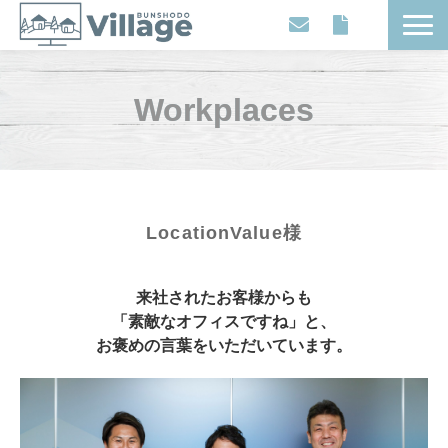
Workplaces
Workplaces
Movies
Events
Contents
Articles
LocationValue様
About
来社されたお客様からも
「素敵なオフィスですね」と、
お褒めの言葉をいただいています。