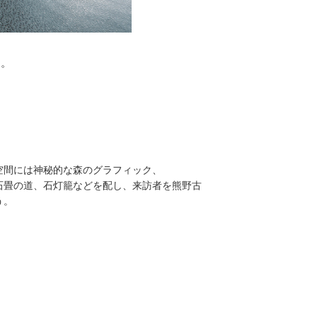
ス。
空間には神秘的な森のグラフィック、
石畳の道、石灯籠などを配し、来訪者を熊野古
う。