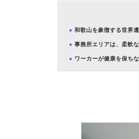
●
 和歌山を象徴する世界
●
 事務所エリアは、柔軟
●
 ワーカーが健康を保ち