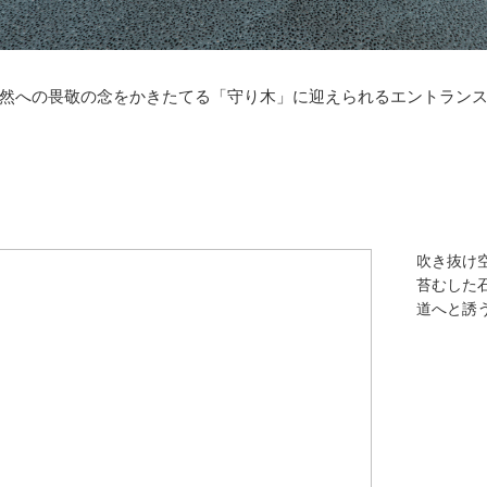
然への畏敬の念をかきたてる「守り木」に迎えられるエントラン
吹き抜け
苔むした
道へと誘