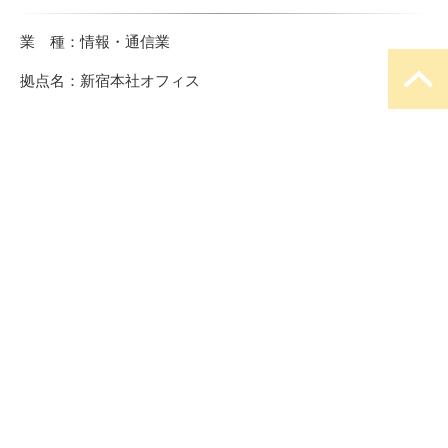
概　要
業 種：情報・通信業
拠点名：新宿本社オフィス
社員数：連結 1,447名（新宿本社オフィス勤務者 約1,000
名）
フロア面積：約5,900㎡/約1,800坪
プロジェクト期間：2022年12月〜2024年5月（18ヶ月）