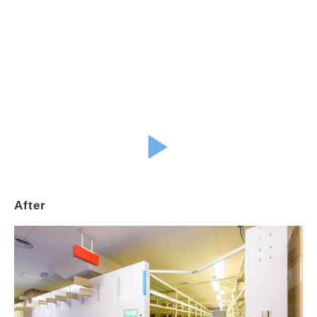
▶︎
After