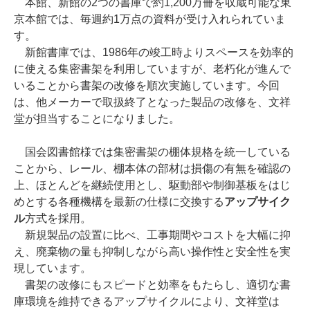
本館、新館の2つの書庫で約1,200万冊を収蔵可能な東
京本館では、毎週約1万点の資料が受け入れられていま
す。
新館書庫では、1986年の竣工時よりスペースを効率的
に使える集密書架を利用していますが、老朽化が進んで
いることから書架の改修を順次実施しています。今回
は、他メーカーで取扱終了となった製品の改修を、文祥
堂が担当することになりました。
国会図書館様では集密書架の棚体規格を統一している
ことから、レール、棚本体の部材は損傷の有無を確認の
上、ほとんどを継続使用とし、駆動部や制御基板をはじ
めとする各種機構を最新の仕様に交換する
アップサイク
ル
方式を採用。
新規製品の設置に比べ、工事期間やコストを大幅に抑
え、廃棄物の量も抑制しながら高い操作性と安全性を実
現しています。
書架の改修にもスピードと効率をもたらし、適切な書
庫環境を維持できるアップサイクルにより、文祥堂は