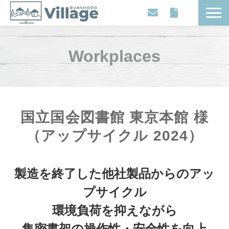
Workplaces
Workplaces
Movies
Events
Contents
Articles
国立国会図書館 東京本館 様
About
（アップサイクル 2024）
製造を終了した他社製品からのアッ
プサイクル
環境負荷を抑えながら
集密書架の操作性・安全性を向上