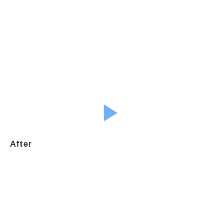
▶︎
After