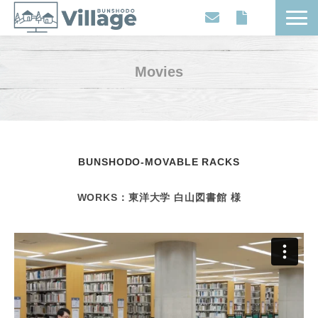
Workplaces
Movies
Movies
Events
Contents
Articles
BUNSHODO-MOVABLE RACKS
About
WORKS：東洋大学 白山図書館 様