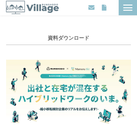
Workplaces
Movies
資料ダウンロード
Events
Contents
Articles
About