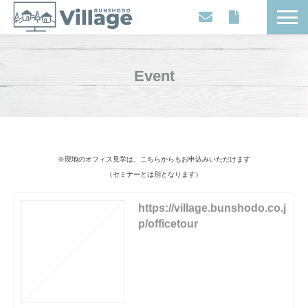
Workplaces
Movies
Event
Events
Contents
Articles
※現地のオフィス見学は、こちらからもお申込みいただけます
About
（セミナーとは別となります）
https://village.bunshodo.co.j
p/officetour