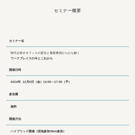
セミナー概要
セミナー名
時代を映すオフィスの変化と最新事例からひも解く
ワークプレイスの今とこれから
開催日時
2024年 12月6日（金）14:00～17:00（予）
参加費
無料
開催方法
ハイブリッド開催（現地参加/Web参加）