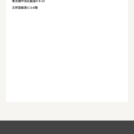
東京都中央区銀座3⁻4‐12
文祥堂銀座ビル6階