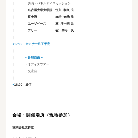
｜ 講演・パネルディスカッション
｜
名古屋大学大学院 恒川 和久 氏
｜
富士通 赤松 光哉 氏
｜
ユーザベース 林 淳一朗 氏
｜
フリー 碇 奈弓 氏
｜
●17:00 セミナー終了予定
｜
｜
～参加自由～
｜
・オフィスツアー
｜ ・交流会
｜
●
18:00 終了
会場・開催場所（現地参加）
株式会社文祥堂