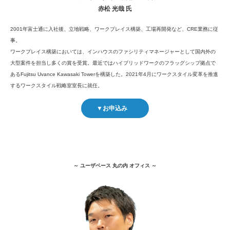
赤松 光哉 氏
2001年富士通に入社後、立地戦略、ワークプレイス構築、工場再開発など、CRE業務に従
事。
ワークプレイス構築においては、インハウスのファシリティマネージャーとして国内外の
大型案件を担当し多くの賞を受賞。最近ではハイブリッドワークのフラッグシップ拠点で
あるFujitsu Uvance Kawasaki Towerを構築した。2021年4月にワークスタイル変革を推進
するワークスタイル戦略室室長に就任。
▼お申込み
～ ユーザベース 丸の内 オフィス ～