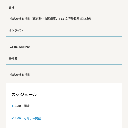
会場
株式会社文祥堂（東京都中央区銀座3⁻4‐12 文祥堂銀座ビル6階）
オンライン
Zoom Webinar
主催者
株式会社文祥堂
スケジュール
●
13:30 開場
｜
●14:00 セミナー開始
｜