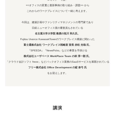
<<オフィスの変遷と最新事例の取り組み・課題>> から
これからのワークプレイスについて一緒に考えます。
今回は、建築計画やファシリティマネジメントの専門家であり
日経ニューオフィス賞の審査員もされている
名古屋大学大学院 教授の恒川 和久氏、
Fujitsu Uvance KawasakTowerのワークプレイス構築に関わった
富士通株式会社 ワークプレイス戦略室 室長 赤松 光哉 氏、
『SPEEDA』『NewsPicks』などの事業を手掛ける
株式会社ユーザベース WorkPlace Team の林 淳一朗 氏、
「クラウド会計ソフト freee」などバックオフィス業務のSaaSサービスを展開されている
フリー株式会社 Office Development の碇 奈弓 氏
をお迎えします。
講演