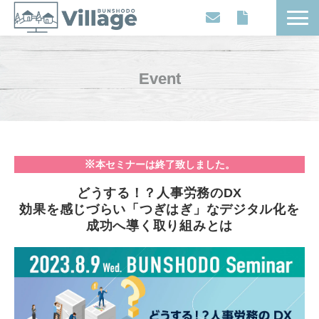
Workplaces
Movies
Event
Events
Contents
Articles
※
本セミナーは終了致しました。
About
どうする！？人事労務のDX
効果を感じづらい「つぎはぎ」なデジタル化を
成功へ導く取り組みとは