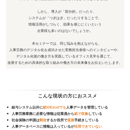
しかし、導入が「部分的」だったり、
システムが「つぎはぎ」だったりすることで、
情報活用がしづらく、効果を感じにくいという
企業様も多いのはないでしょうか。
本セミナーでは、同じ悩みを抱えながらも、
人事労務のデジタル化を成功させた実務担当者様へのインタビューや、
デジタル化後の働き方を実践しているオフィス見学を通じて、
改善するための具体的な取り組みや働き方の未来像をお伝えいたします。
　こんな現状の方におススメ
給与システム以外に
紙やExcelでも
人事データを管理している
人事労務業務に必要な情報は従業員から
紙で収集
している
社会保険の申請は
郵送
するか役所で
直接
手続きしている
人事データベースに情報は入っているが
活用できていない