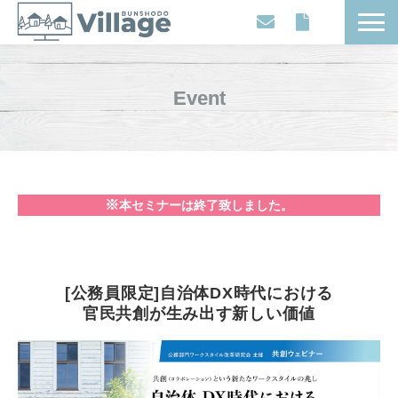
Workplaces
Movies
Event
Events
Contents
Articles
※
本セミナーは終了致しました。
About
[公務員限定]自治体DX時代における
官民共創が生み出す新しい価値