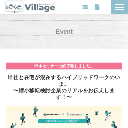
Workplaces
Movies
Event
Events
Contents
Articles
※
本セミナーは終了致しました。
About
出社と在宅が混在するハイブリッドワークのい
ま。
〜縮小移転検討企業のリアルをお伝えしま
す！〜