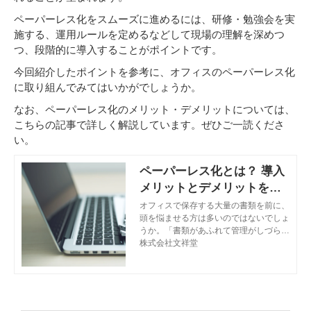
ペーパーレス化をスムーズに進めるには、研修・勉強会を実
施する、運用ルールを定めるなどして現場の理解を深めつ
つ、段階的に導入することがポイントです。
今回紹介したポイントを参考に、オフィスのペーパーレス化
に取り組んでみてはいかがでしょうか。
なお、ペーパーレス化のメリット・デメリットについては、
こちらの記事で詳しく解説しています。ぜひご一読くださ
い。
ペーパーレス化とは？ 導入
メリットとデメリットを解
説
オフィスで保存する大量の書類を前に、
頭を悩ませる方は多いのではないでしょ
うか。「書類があふれて管理がしづら
い」「必要な書類を取り出すまでに時間
株式会社文祥堂
がかかる」といった悩みを解決する策と
して、“ペーパーレス化”が挙げられま
す。この記事では、ペーパーレス化のメ
リットやデメリット、実施時のポイント
などを解説します。