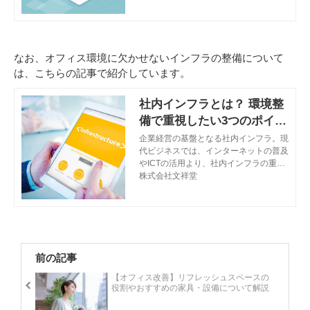
ワークプレイス/オフィスを見ると刺激
やヒントが得られるかもしれません。
なお、オフィス環境に欠かせないインフラの整備について
は、こちらの記事で紹介しています。
社内インフラとは？ 環境整
備で重視したい3つのポイン
ト
企業経営の基盤となる社内インフラ。現
代ビジネスでは、インターネットの普及
やICTの活用より、社内インフラの重要
性が高まっています。安全に、効率的に
株式会社文祥堂
インターネットを活用して事業を進める
ためには、社内インフラを整える必要が
あります。この記事では、社内インフラ
の基礎知識をはじめ、環境整備に向けて
重視したいポイントについて解説しま
す。
前の記事
【オフィス改善】リフレッシュスペースの
役割やおすすめの家具・設備について解説