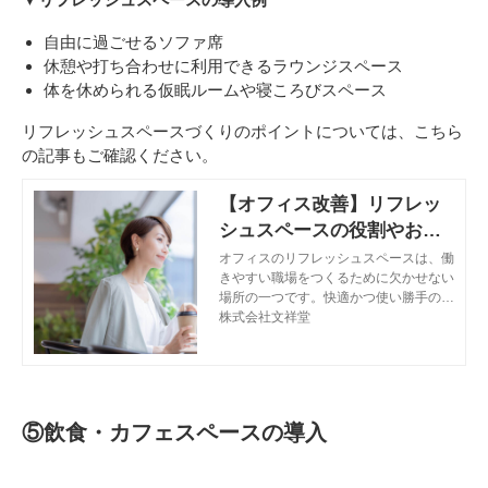
自由に過ごせるソファ席
休憩や打ち合わせに利用できるラウンジスペース
体を休められる仮眠ルームや寝ころびスペース
リフレッシュスペースづくりのポイントについては、こちら
の記事もご確認ください。
【オフィス改善】リフレッ
シュスペースの役割やおす
すめの家具・設備について
オフィスのリフレッシュスペースは、働
きやすい職場をつくるために欠かせない
解説
場所の一つです。快適かつ使い勝手のよ
いリフレッシュスペースを設けること
株式会社文祥堂
で、従業員満足度の向上をはじめ、生産
性向上や業務効率化につながることが期
待できます。オフィスにおけるリフレッ
シュスペースの役割や空間づくりのポイ
ント、リフレッシュスペースにおすすめ
⑤飲食・カフェスペースの導入
の家具・設備について紹介します。