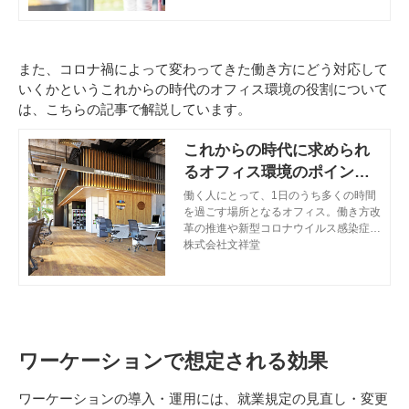
について、また、企業における導入効果
について解説します。
また、コロナ禍によって変わってきた働き方にどう対応して
いくかというこれからの時代のオフィス環境の役割について
は、こちらの記事で解説しています。
これからの時代に求められ
るオフィス環境のポイント
とは？
働く人にとって、1日のうち多くの時間
を過ごす場所となるオフィス。働き方改
革の推進や新型コロナウイルス感染症の
感染拡大に伴い、私たちのワークスタイ
株式会社文祥堂
ルも変化しました。それとともにオフィ
スに求められる役割も変化しつつありま
す。オフィス環境に求められる役割や、
働きやすい職場へと改善するためのポイ
ントについて解説します。
ワーケーションで想定される効果
ワーケーションの導入・運用には、就業規定の見直し・変更