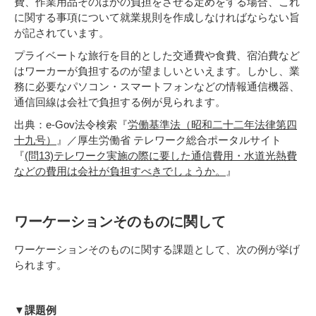
費、作業用品そのほかの負担をさせる定めをする場合、これ
に関する事項について就業規則を作成しなければならない旨
が記されています。
プライベートな旅行を目的とした交通費や食費、宿泊費など
はワーカーが負担するのが望ましいといえます。しかし、業
務に必要なパソコン・スマートフォンなどの情報通信機器、
通信回線は会社で負担する例が見られます。
出典：e-Gov法令検索『
労働基準法（昭和二十二年法律第四
十九号）
』／厚生労働省 テレワーク総合ポータルサイト
『
(問13)テレワーク実施の際に要した通信費用・水道光熱費
などの費用は会社が負担すべきでしょうか。
』
ワーケーションそのものに関して
ワーケーションそのものに関する課題として、次の例が挙げ
られます。
▼課題例