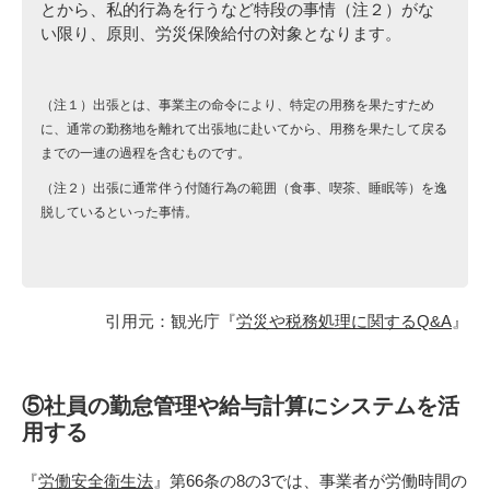
とから、私的行為を行うなど特段の事情（注２）がな
い限り、原則、労災保険給付の対象となります。
（注１）出張とは、事業主の命令により、特定の用務を果たすため
に、通常の勤務地を離れて出張地に赴いてから、用務を果たして戻る
までの一連の過程を含むものです。
（注２）出張に通常伴う付随行為の範囲（食事、喫茶、睡眠等）を逸
脱しているといった事情。
引用元：観光庁『
労災や税務処理に関するQ&A
』
⑤社員の勤怠管理や給与計算にシステムを活
用する
『
労働安全衛生法
』第66条の8の3では、事業者が労働時間の