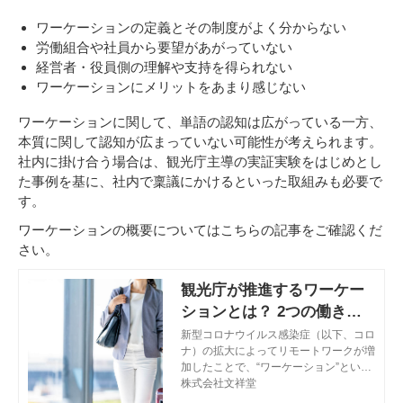
ワーケーションの定義とその制度がよく分からない
労働組合や社員から要望があがっていない
経営者・役員側の理解や支持を得られない
ワーケーションにメリットをあまり感じない
ワーケーションに関して、単語の認知は広がっている一方、
本質に関して認知が広まっていない可能性が考えられます。
社内に掛け合う場合は、観光庁主導の実証実験をはじめとし
た事例を基に、社内で稟議にかけるといった取組みも必要で
す。
ワーケーションの概要についてはこちらの記事をご確認くだ
さい。
観光庁が推進するワーケー
ションとは？ 2つの働き方
と導入効果
新型コロナウイルス感染症（以下、コロ
ナ）の拡大によってリモートワークが増
加したことで、“ワーケーション”という
新たな働き方が注目されています。この
株式会社文祥堂
記事では、ワーケーションという働き方