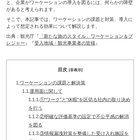
と、企業がワーケーションの導入を図るには、何らかの障壁
があると考えられます。
そこで、本記事では、ワーケーションの課題と対策、導入に
よって想定される効果について解説します。
出典：観光庁『
「新たな旅のスタイル」ワーケーション＆ブ
レジャー
』『
受入地域・観光事業者の皆様
』
目次
[非表示]
1.
ワーケーションの課題と解決策
1.1.
運用面に関して
1.1.1.
①“ワーク”と“休暇”を区切る社内の取り決め
を行う
1.1.2.
②明確な評価基準の設定で不公平感の解消
を図る
1.1.3.
③情報漏洩対策を整備した受け入れ施設を