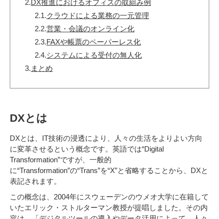
2.
DX推進におけるオフィスの取組み例
2.1.
クラウドによる業務の一元管理
2.2.
営業・会議のオンライン化
2.3.
FAXや帳票のペーパーレス化
2.4.
システムによる受付の無人化
3.
まとめ
DXとは
DXとは、IT技術の浸透により、人々の生活をよりよい方向
に変革させるという概念です。英語では“Digital
Transformation”ですが、一般的
に“Transformation”の“Trans”を“X”と省略することから、DXと
表記されます。
この概念は、2004年にスウェーデンのウメオ大学に在籍して
いたエリック・ストルターマン教授が提唱しました。その内
容は、「デジタルツールの導入やデータ活用によって、人々