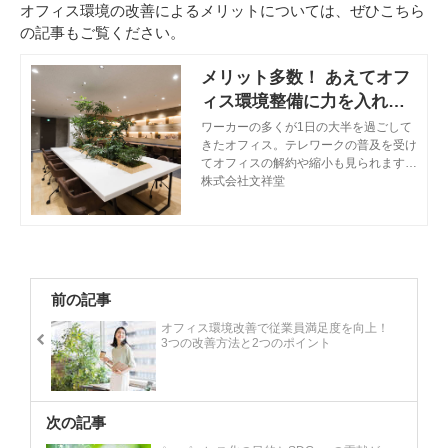
オフィス環境の改善によるメリットについては、ぜひこちら
の記事もご覧ください。
メリット多数！ あえてオフ
ィス環境整備に力を入れる
理由とは？
ワーカーの多くが1日の大半を過ごして
きたオフィス。テレワークの普及を受け
てオフィスの解約や縮小も見られます
が、オフィス利用の目的を見直し、特化
株式会社文祥堂
する形で逆にオフィス環境整備に力を入
れる企業も出てきています。今回はオフ
ィス環境の整備に力を入れることよって
得られるメリットや、オフィス環境整備
を実践する際のポイントを解説します。
前の記事
オフィス環境改善で従業員満足度を向上！
3つの改善方法と2つのポイント
次の記事