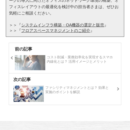
ークの導入に向けたオフィスのネットワーク環境の構築、オ
フィスレイアウトの最適化を検討中の担当者さまは、ぜひお
気軽にご相談ください。
＞＞『
システムインフラ構築・OA機器の選定と販売
』
＞＞『
フロアスペースマネジメントのご紹介
』
前の記事
コスト削減・業務効率化を実現するスマホ
内線化とは？ 活用イメージとメリット
次の記事
ファシリティマネジメントとは？ 効果と
実施のポイントを解説