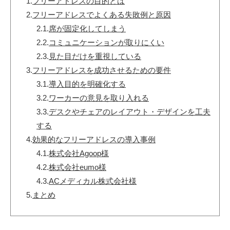
1.
フリーアドレスの目的とは
2.
フリーアドレスでよくある失敗例と原因
2.1.
席が固定化してしまう
2.2.
コミュニケーションが取りにくい
2.3.
見た目だけを重視している
3.
フリーアドレスを成功させるための要件
3.1.
導入目的を明確化する
3.2.
ワーカーの意見を取り入れる
3.3.
デスクやチェアのレイアウト・デザインを工夫
する
4.
効果的なフリーアドレスの導入事例
4.1.
株式会社Agoop様
4.2.
株式会社eumo様
4.3.
ACメディカル株式会社様
5.
まとめ