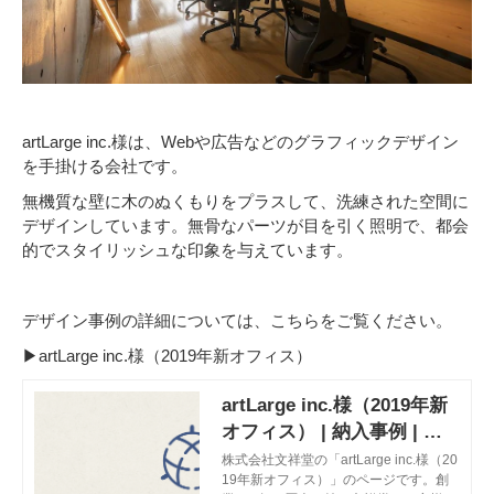
artLarge inc.様は、Webや広告などのグラフィックデザイン
を手掛ける会社です。
無機質な壁に木のぬくもりをプラスして、洗練された空間に
デザインしています。無骨なパーツが目を引く照明で、都会
的でスタイリッシュな印象を与えています。
デザイン事例の詳細については、こちらをご覧ください。
▶artLarge inc.様（2019年新オフィス）
artLarge inc.様（2019年新
オフィス） | 納入事例 | 文
祥堂
株式会社文祥堂の「artLarge inc.様（20
19年新オフィス）」のページです。創