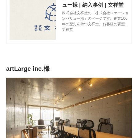
ュー様 | 納入事例 | 文祥堂
株式会社文祥堂の「株式会社ロケーショ
ンバリュー様」のページです。創業100
年の歴史を持つ文祥堂。お客様の要望に
合わせて、オフィスデザイン、文具事務
文祥堂
用品、ノベルティ・記念品、OA機器、I
T・システム、LED照明、移動棚、輸入
（ワイン・ワイングッズ）等ご提案いた
します。
artLarge inc.様