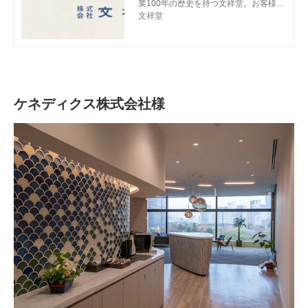
業100年の歴史を持つ文祥堂。お客様の
要望に合わせて、オフィスデザイン、文
文祥堂
具事務用品、ノベルティ・記念品、OA
機器、IT・システム、LED照明、移動
棚、輸入（ワイン・ワイングッズ）等ご
提案いたします。
ケネディクス株式会社様