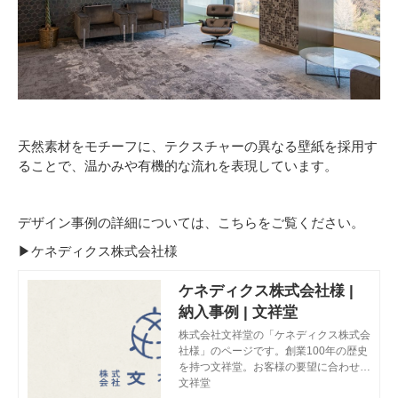
天然素材をモチーフに、テクスチャーの異なる壁紙を採用す
ることで、温かみや有機的な流れを表現しています。
デザイン事例の詳細については、こちらをご覧ください。
▶ケネディクス株式会社様
ケネディクス株式会社様 |
納入事例 | 文祥堂
株式会社文祥堂の「ケネディクス株式会
社様」のページです。創業100年の歴史
を持つ文祥堂。お客様の要望に合わせ
て、オフィスデザイン、文具事務用品、
文祥堂