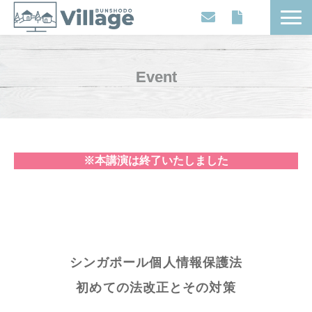
Workplaces
Movies
Event
Events
Contents
Articles
※本講演は終了いたしました
About
シンガポール個人情報保護法
初めての法改正とその対策